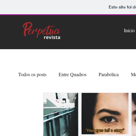
Este site foi
Início
Todos os posts
Entre Quadros
Parabólica
Me
Artearia